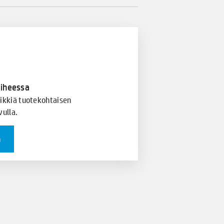
iheessa
eikkiä tuotekohtaisen
ulla.
n