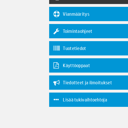
Vianmääritys
Toimintaohjeet
Tuotetiedot
Käyttöoppaat
Tiedotteet ja ilmoitukset
Lisää tukivaihtoehtoja