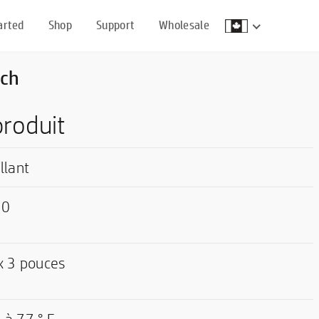
arted
Shop
Support
Wholesale
nch
produit
illant
00
x 3 pouces