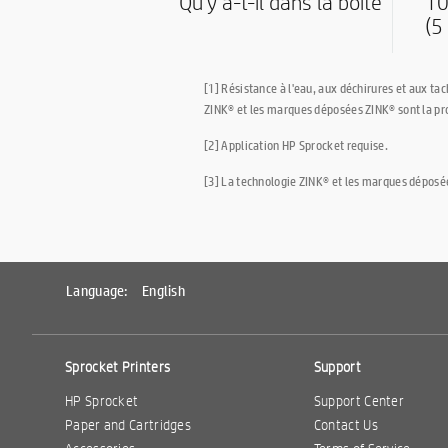
Qu'y a-t-il dans la boite
10
(5
[1] Résistance à l'eau, aux déchirures et aux ta
ZINK® et les marques déposées ZINK® sont la pro
[2] Application HP Sprocket requise.
[3] La technologie ZINK® et les marques déposées
Language:
English
Sprocket Printers
Support
HP Sprocket
Support Center
Paper and Cartridges
Contact Us