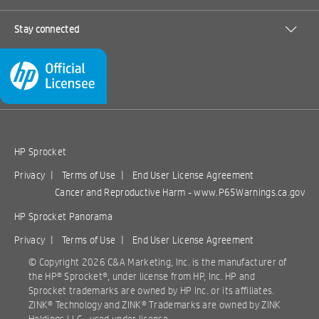
Stay connected
HP Sprocket
Privacy
|
Terms of Use
|
End User License Agreement
Cancer and Reproductive Harm -
www.P65Warnings.ca.gov
HP Sprocket Panorama
Privacy
|
Terms of Use
|
End User License Agreement
© Copyright
2026 C&A Marketing, Inc. is the manufacturer of
the HP® Sprocket®, under license from HP, Inc. HP and
Sprocket trademarks are owned by HP Inc. or its affiliates.
ZINK® Technology and ZINK® Trademarks are owned by ZINK
Holdings LLC., used under license.